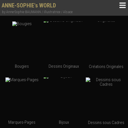
ANNE-SOPHIE's WORLD
by Anne-Sophie BAUMANN / illustratrice / Alsace
Bougies
Dessins Originaux
Créations Originales
Marques-Pages
Bijoux
Dessins sous Cadres